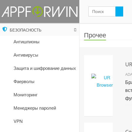
БЕЗОПАСНОСТЬ
Прочее
Антишпионы
Антивирусы
UR
Защита и шифрование данных
ADA
Фаерволы
Бр
вс
Мониторинг
фу
бе
Менеджеры паролей
ши
VPN
Wi
Со
C