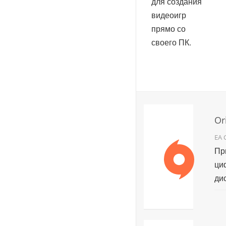
для создания
видеоигр
прямо со
своего ПК.
Or
EA 
Пр
ци
ди
ко
иг
Ele