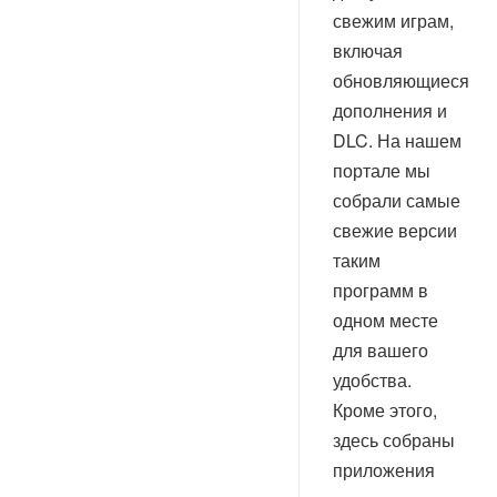
свежим играм,
Информация о системе
Прочее
включая
обновляющиеся
Настройка и оптимизация
системы
дополнения и
DLC. На нашем
Деинсталляторы
портале мы
собрали самые
Разблокировщики
свежие версии
Виртуальные принтеры
таким
программ в
Прочее
одном месте
для вашего
удобства.
Кроме этого,
здесь собраны
приложения